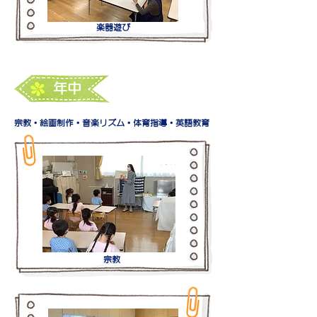
​楽器遊び
年中
宗教・
絵画制作・
音楽リズム・体育指導・英語教育
宗教