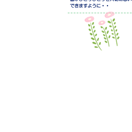
できますように・・
学校法人 世田谷明光学園
マダレナ・カノッサ幼稚
〒156-0045
​東京都世田谷区桜上水2-5-1
TEL / 03-3304-5281
休園日 / 土曜日・日曜日・祝日