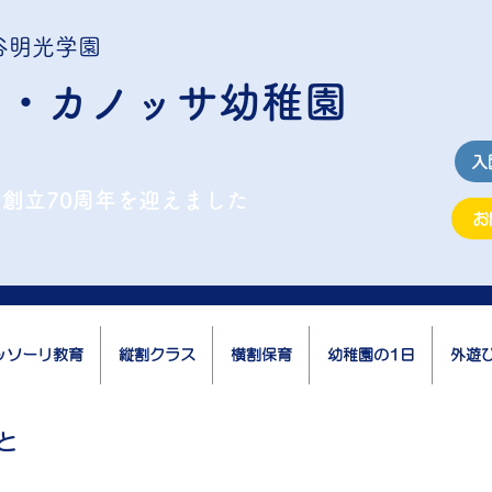
谷明光学園
ナ・カノッサ幼稚園
入
年に創立70周年を迎えました
お
ッソーリ教育
縦割クラス
横割保育
幼稚園の1日
外遊
と