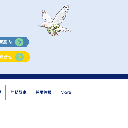
園案内
問合せ
び
年間行事
採用情報
More