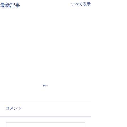
すべて表示
最新記事
BimBi（園庭開放）のお申
本日のBimBi(
込みを開始いたしまし
ついて
た。
６月３日分、６月２４日分の
本日は気温が非常
コメント
お申込みを開始いたしまし
ております。熱中
た。詳細はBimBi（園庭開
め、ご参加される