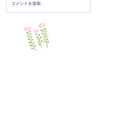
放）のページをご覧くださ
にとどめていただ
コメントを追加…
い。
う、ご検討をお願
ます。 なお、屋
所につきましては
に制限させていた
６月は水遊びなど
る場所を準備いた
学校法人 世田谷明光学園
マダレナ・カノッサ幼稚園
〒156-0045
​東京都世田谷区桜上水2-5-1
TEL /
03-3304-5281
休園日 / 土曜日・日曜日・祝日
​◆各種お手続き
​◆幼稚園のご紹介
​各種申請用紙ダウンロード
TOP
​教育方針・沿革