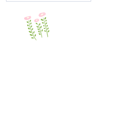
ます。 なお、屋
所につきましては
に制限させていた
６月は水遊びなど
る場所を準備いた
学校法人 世田谷明光学園
マダレナ・カノッサ幼稚園
〒156-0045
​東京都世田谷区桜上水2-5-1
TEL /
03-3304-5281
休園日 / 土曜日・日曜日・祝日
​◆各種お手続き
​◆幼稚園のご紹介
​各種申請用紙ダウンロード
TOP
​教育方針・沿革
​◆お問い合わせ
モンテッソーリ教育
よくあるご質問
横割保育