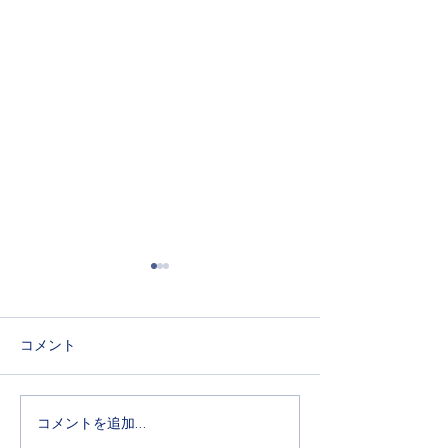
BimBi（園庭開放）のお申
本日のBimBi(
込みを開始いたしまし
ついて
た。
６月３日分、６月２４日分の
本日は気温が非常
コメント
お申込みを開始いたしまし
ております。熱中
た。詳細はBimBi（園庭開
め、ご参加される
放）のページをご覧くださ
にとどめていただ
コメントを追加…
い。
う、ご検討をお願