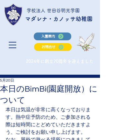
学校法人 世田谷明光学園
マダレナ・カノッサ幼稚園
入園案内
お問合せ
2024年に創立70周年を迎えました
5月20日
本日のBimBi(園庭開放）に
ついて
本日は気温が非常に高くなっておりま
す。熱中症予防のため、ご参加される
際は短時間にとどめていただきますよ
う、ご検討をお願い申し上げます。
なお、屋外で遊べる場所につきまして