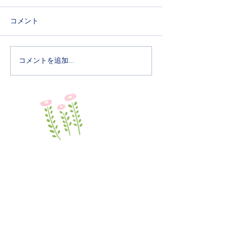
込みを開始いたしまし
新いたしました
た。
６月３日分、６月２４日分の
詳細は「入園案内
コメント
お申込みを開始いたしまし
のページをご覧く
た。詳細はBimBi（園庭開
放）のページをご覧くださ
コメントを追加…
い。
学校法人 世田谷明光学園
マダレナ・カノッサ幼稚園
〒156-0045
​東京都世田谷区桜上水2-5-1
TEL /
03-3304-5281
休園日 / 土曜日・日曜日・祝日