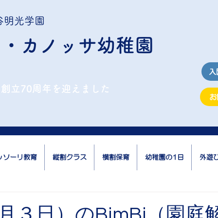
谷明光学園
ナ・カノッサ幼稚園
入
年に創立70周年を迎えました
お
ッソーリ教育
縦割クラス
横割保育
幼稚園の1日
外遊
月３日）のBimBi（園庭