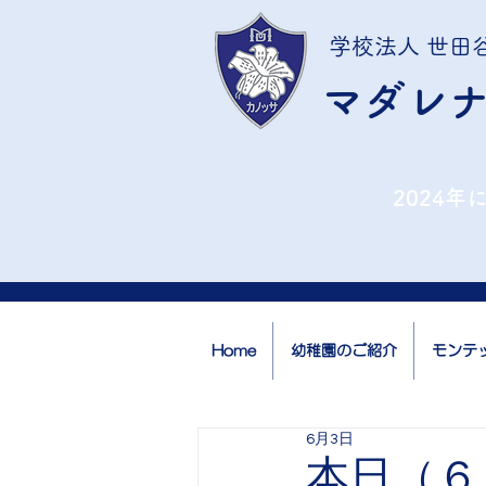
学校法人 世田
マダレ
2024
Home
幼稚園のご紹介
モンテ
6月3日
本日（６