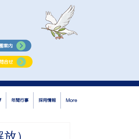
園案内
問合せ
び
年間行事
採用情報
More
解放）