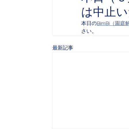
は中止い
本日の
BimBi（園庭
さい。
最新記事