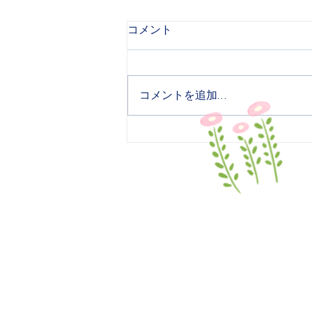
BimBi（園庭開放）のお申込
コメント
みを開始いたしました。
６月３日分、６月２４日分のお申
込みを開始いたしました。詳細は
コメントを追加…
BimBi（園庭開放）のページをご
覧ください。
学校法人 世田谷明光学園
マダレナ・カノッサ幼稚
〒156-0045
​東京都世田谷区桜上水2-5-1
TEL / 03-3304-5281