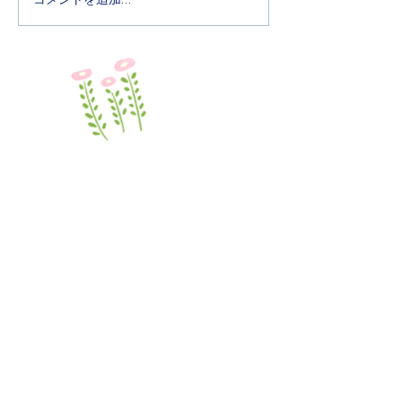
い。
う、ご検討をお願
ます。 なお、屋
所につきましては
に制限させていた
６月は水遊びなど
る場所を準備いた
学校法人 世田谷明光学園
マダレナ・カノッサ幼稚園
〒156-0045
​東京都世田谷区桜上水2-5-1
TEL /
03-3304-5281
休園日 / 土曜日・日曜日・祝日
​◆各種お手続き
​◆幼稚園のご紹介
​各種申請用紙ダウンロード
TOP
​教育方針・沿革
​◆お問い合わせ
モンテッソーリ教育