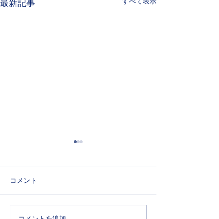
すべて表示
最新記事
BimBi（園庭開放）のお申
本日のBimBi(
込みを開始いたしまし
ついて
た。
６月３日分、６月２４日分の
本日は気温が非常
コメント
お申込みを開始いたしまし
ております。熱中
た。詳細はBimBi（園庭開
め、ご参加される
放）のページをご覧くださ
にとどめていただ
コメントを追加…